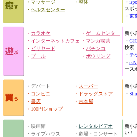
・
マッサージ
・
整体
・
is
スポ
・
ヘルスセンター
・
東
・
カラオケ
・
ゲームセンター
新小
・
インターネットカフェ
・
マンガ喫茶
・
GI
検索
・
ビリヤード
・
パチンコ
・
チ
・
プール
・
ボウリング
・
e-
ース
・デパート
・
スーパー
新小
・
コンビニ
・
ドラッグストア
・
Shu
・
書店
・
古本屋
・
100円ショップ
・映画館
・
レンタルビデオ
新小
い！
・ライブハウス
・劇場・コンサート