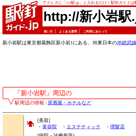
アドレスに「○○駅.jp」と入れるだけ！駅街ガイド
http://新小岩駅.
｜
｜
使い方
よくある質問
ご利用にあたって
新小岩駅は東京都葛飾区新小岩1にある、JR東日本の
JR総武
「新小岩駅」周辺の
駅周辺の情報
:
居酒屋・ホテルなど
[美容]
・
美容院
・
エステティック
・
理髪店
[病院・診療所等]