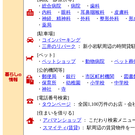
・
総合病院
・
病院
・
歯科
・
内科
・
眼科
・
耳鼻咽喉科
・
皮膚科
・
神経、精神科
・
外科
・
整形外科
・
形
・
薬局
[駐車場]
・
コインパーキング
・
三井のリパーク
： 新小岩駅周辺の時間貸
[ペット]
・
ペットショップ
・
動物病院
・
ペット葬
[公的機関等]
・
郵便局
・
銀行
・
市区町村機関
・
図書
・
保育所
・
幼稚園
・
小学校
・
中学校
・
神社
・
寺
[電話番号検索]
・
タウンページ
： 全国1,100万件のお店
[住まいを借りる]
・
アパマンショップ
： こだわり検索メニュ
・
スマイティ(賃貸)
： 駅周辺の賃貸物件を