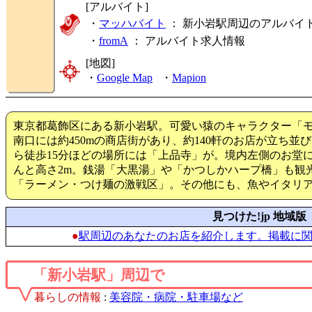
[アルバイト]
・
マッハバイト
： 新小岩駅周辺のアルバイ
・
fromA
：
アルバイト求人情報
[地図]
・
Google Map
・
Mapion
東京都葛飾区にある新小岩駅。可愛い猿のキャラクター「
南口には約450mの商店街があり、約140軒のお店が立ち
ら徒歩15分ほどの場所には「上品寺」が。境内左側のお堂
んと高さ2m。銭湯「大黒湯」や「かつしかハープ橋」も観
「ラーメン・つけ麺の激戦区」。その他にも、魚やイタリ
見つけた!jp 地域版
●
駅周辺のあなたのお店を紹介します。掲載に
「新小岩駅」周辺で
暮らしの情報
:
美容院・病院・駐車場など