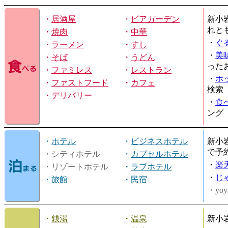
・
居酒屋
・
ビアガーデン
新小
れと
・
焼肉
・
中華
・
ぐ
・
ラーメン
・
すし
・
美
・
そば
・
うどん
った
・
ファミレス
・
レストラン
・
ホ
・
ファストフード
・
カフェ
検索
・
デリバリー
・
食
ング
・
ホテル
・
ビジネスホテル
新小
で予
・シティホテル
・
カプセルホテル
・
楽
・リゾートホテル
・
ラブホテル
・
じ
・
旅館
・
民宿
・yoy
・
銭湯
・
温泉
新小