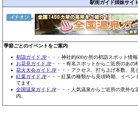
駅街ガイド姉妹サイ
季節ごとのイベントをご案内
初詣ガイド.JP
・・・神社約600か所の初詣スポット情
お花見ガイド.JP
・・・有名スポットからご近所のあの桜
花火大会ガイド.JP
・・・アクセス、打ち上げ本数、見
紅葉ガイド.JP
・・・紅葉の種類から見頃時期、イベン
てます。
全国温泉ガイド.JP
・・・人気温泉からご近所の意外な
内。