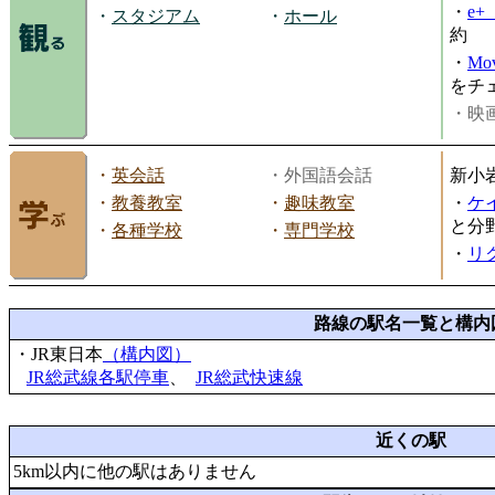
・
e
・
スタジアム
・
ホール
約
・
Mov
をチ
・映画
・
英会話
・外国語会話
新小
・
教養教室
・
趣味教室
・
ケ
と分
・
各種学校
・
専門学校
・
リ
路線の駅名一覧と構内
・JR東日本
（構内図）
JR総武線各駅停車
、
JR総武快速線
近くの駅
5km以内に他の駅はありません